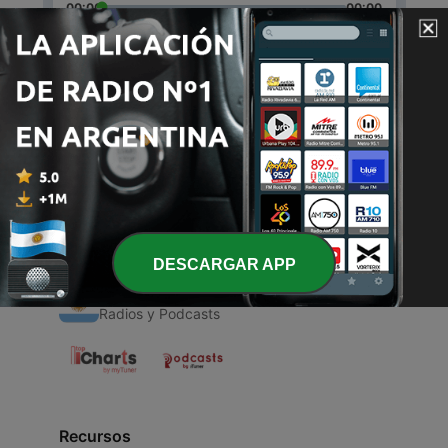
00:00
00:00
Episodios
-
1
Heaven (Trailer)
23 abr. 2020
DESCARGAR APP
Radios Argentinas
Radios y Podcasts
Recursos