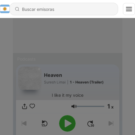
Podcasts
Heaven
Suresh Limai
|
1 - Heaven (Trailer)
I like it my voice
1
x
Volumen