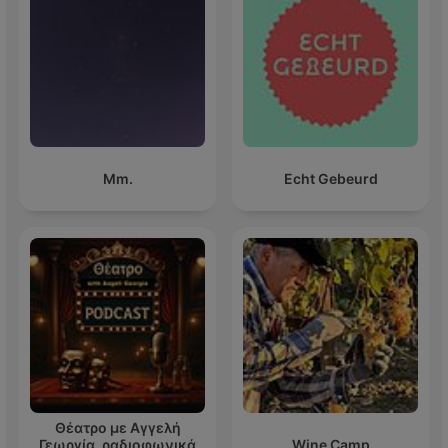
Mm.
Echt Gebeurd
Θέατρο με Αγγελή
Γεωργία, ραδιοφωνικά
Wine Camp