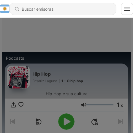
Podcasts
Hip Hop
Beatriz Laguna
|
1 - O hip hop
Hip Hop e sua cultura
1
x
Volumen