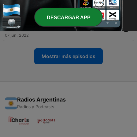
-
8
Abel Gilbert y la guerra de Malvinas
09 jun. 2022
DESCARGAR APP
-
7
La relación entre la música popular argentina y los
medios
07 jun. 2022
Mostrar más episodios
Radios Argentinas
Radios y Podcasts