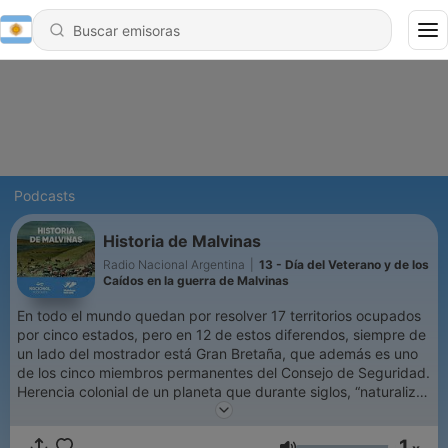
Podcasts
Historia de Malvinas
Radio Nacional Argentina
|
13 - Día del Veterano y de los
Caídos en la guerra de Malvinas
En todo el mundo quedan por resolver 17 territorios ocupados
por cinco estados, pero en 12 de estos diferendos, siempre de
un lado del mostrador está Gran Bretaña, que además es uno
de los cinco miembros permanentes del Consejo de Seguridad.
Herencia colonial de un planeta que durante siglos, “naturalizó”
un sometimiento que apagó lenguas, culturas y religiones; que
posibilitó el saqueo de recursos naturales y explotó mano de
1