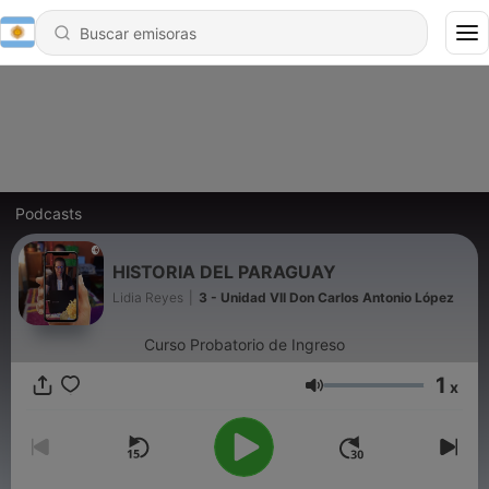
Podcasts
HISTORIA DEL PARAGUAY
Lidia Reyes
|
3 - Unidad VII Don Carlos Antonio López
Curso Probatorio de Ingreso
1
x
Volumen