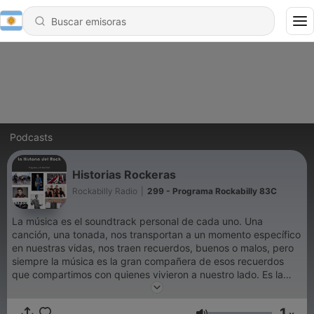
Podcasts
Historias Rockeras
Rockabilly Radio
|
299 - Programa Rockabilly 83C
La música es el soundtrack personal de cada uno. Una
canción, una tonada, nos transportan a un momento específico
en nuestras vidas, nos traen recuerdos, buenos o malos, pero
siempre la música es la gran compañera de esos recuerdos
que compartimos con quienes vivieron a nuestro lado. Es la
música el medio por el cual podemos regresar a vivir.
1