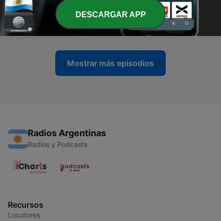
DESCARGAR APP
-
46
Improvizace očima Kryštofa Dancziho
21 nov. 2024
Mostrar más episodios
Radios Argentinas
Radios y Podcasts
Recursos
Locutores