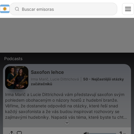
Podcasts
Saxofon lehce
Irma Marič, Lucie Dittrichová
|
50 - Nejčastější otázky
začátečníků
Irma Marič a Lucie Dittrichová vám představují saxofon svým
pohledem obohaceným o názory hostů z hudební branže.
Věříme, že dostanete odpovědi na otázky, které řeší snad
každý saxofonista a že vás budou inspirovat rozhovory se
zajímavými hudebníky. Napadá vás téma, které byste tu chtěli
slyšet? Napište nám! Facebook: Hudební lekce, Instagram:
@hudebni.lekce
1