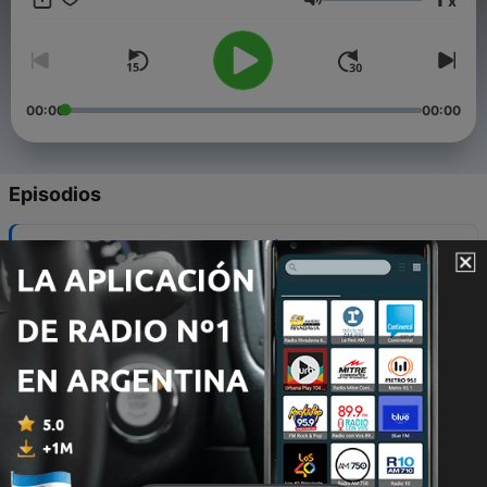
x
Volumen
00:00
00:00
Episodios
-
50
Nejčastější otázky začátečníků
06 feb. 2025
-
49
Co když se mi nechce cvičit?
16 ene. 2025
-
48
Novoroční jednohubka
02 ene. 2025
-
47
Povinná výbava saxofonisty
12 dic. 2024