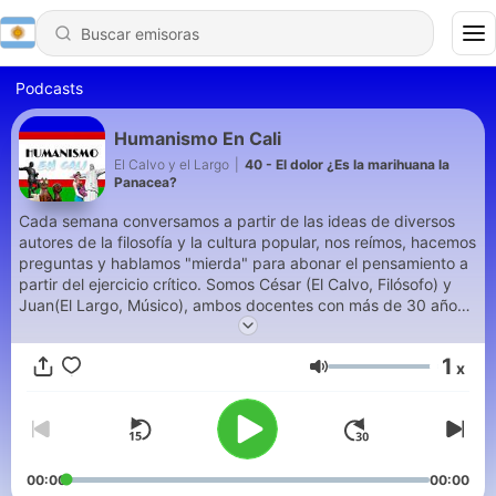
Podcasts
Humanismo En Cali
El Calvo y el Largo
|
40 - El dolor ¿Es la marihuana la
Panacea?
Cada semana conversamos a partir de las ideas de diversos
autores de la filosofía y la cultura popular, nos reímos, hacemos
preguntas y hablamos "mierda" para abonar el pensamiento a
partir del ejercicio crítico. Somos César (El Calvo, Filósofo) y
Juan(El Largo, Músico), ambos docentes con más de 30 años
de experiencia, apasionados y críticos de la educación, qué
más podemos decir... "...No somos eruditos, no somos sabios,
1
x
no del todo ignorantes, aunque es más lo que ignoramos, ya
Volumen
que lo que sabemos es poco..."
00:00
00:00