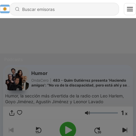
Podcasts
Humor
OndaCero
|
483 - Quim Gutiérrez presenta 'Haciendo
amigos': "No va de la discapacidad, pero está ahí y se
enfrenta a ella desde un sitio no paternalista"
Humor, la sección más divertida de la radio con Leo Harlem,
Goyo Jiménez, Agustín Jiménez y Leonor Lavado
1
x
Volumen