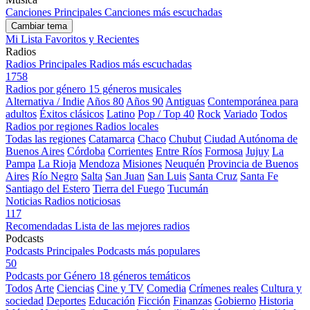
Canciones Principales
Canciones más escuchadas
Cambiar tema
Mi Lista
Favoritos y Recientes
Radios
Radios Principales
Radios más escuchadas
1758
Radios por género
15 géneros musicales
Alternativa / Indie
Años 80
Años 90
Antiguas
Contemporánea para
adultos
Éxitos clásicos
Latino
Pop / Top 40
Rock
Variado
Todos
Radios por regiones
Radios locales
Todas las regiones
Catamarca
Chaco
Chubut
Ciudad Autónoma de
Buenos Aires
Córdoba
Corrientes
Entre Ríos
Formosa
Jujuy
La
Pampa
La Rioja
Mendoza
Misiones
Neuquén
Provincia de Buenos
Aires
Río Negro
Salta
San Juan
San Luis
Santa Cruz
Santa Fe
Santiago del Estero
Tierra del Fuego
Tucumán
Noticias
Radios noticiosas
117
Recomendadas
Lista de las mejores radios
Podcasts
Podcasts Principales
Podcasts más populares
50
Podcasts por Género
18 géneros temáticos
Todos
Arte
Ciencias
Cine y TV
Comedia
Crímenes reales
Cultura y
sociedad
Deportes
Educación
Ficción
Finanzas
Gobierno
Historia