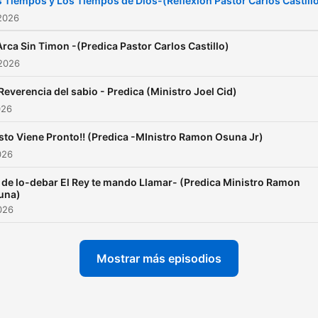
 Tiempos y Los Tiempos de Dios-(Reflexion Pastor Carlos Castill
2026
Arca Sin Timon -(Predica Pastor Carlos Castillo)
 2026
Reverencia del sabio - Predica (Ministro Joel Cid)
026
sto Viene Pronto!! (Predica -MInistro Ramon Osuna Jr)
026
 de lo-debar El Rey te mando Llamar- (Predica Ministro Ramon
una)
2026
Mostrar más episodios