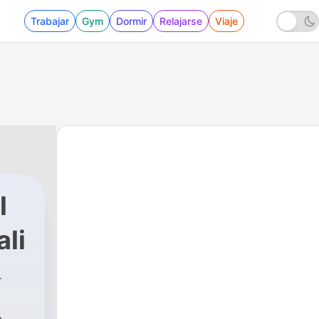
Trabajar
Gym
Dormir
Relajarse
Viaje
l
ali
 Mexicali
|
66 - Tus Tiempos y Los Tiempos de Dio