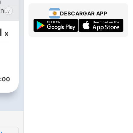
i
ino
DESCARGAR APP
 y
1
x
 a
l
lo
os
a
:00