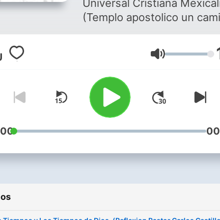
Universal Cristiana Mexical
(Templo apostolico un cam
Cristo) Un lugar para sanar
restaurar tu alma , si no
Volumen
puedes acudir fisicamente
un templo o simplemente e
ajetreo de la vida diaria te 
dificulta y quieres llenar tu
alma de palabra viva de Di
con sana doctrina ,sintoniz
:00
00
nuestros episodios que se
transmiten dos veces por
semana ,los dias Jueves y
domingo , escuchanos, te
ios
haremos bien!!,Dios te
bendiga!!