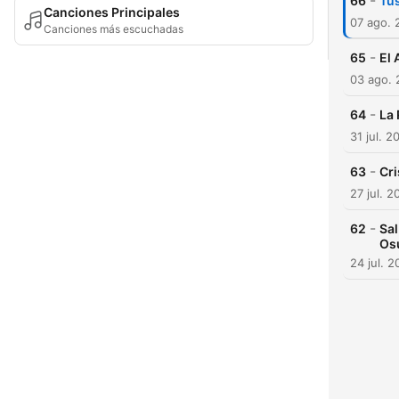
-
66
Tus
Canciones Principales
07 ago. 
Canciones más escuchadas
-
65
El 
03 ago.
-
64
La 
31 jul. 2
-
63
Cri
27 jul. 2
-
62
Sal
Os
24 jul. 