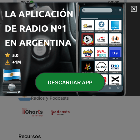
00:00
00:00
Episodios
-
1
Profecia
03 jun. 2020
DESCARGAR APP
Radios Argentinas
Radios y Podcasts
Recursos