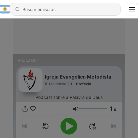
Podcasts
Igreja Evangélica Metodista
IE Metodista
|
1 - Profecia
Podcast sobre a Palavra de Deus
1
x
Volumen