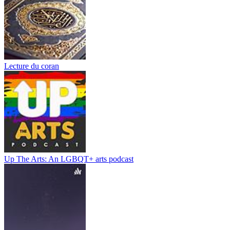
Lecture du coran
Up The Arts: An LGBQT+ arts podcast