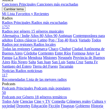
Canciones Principales
Canciones más escuchadas
Cambiar tema
Mi Lista
Favoritos y Recientes
Radios
Radios Principales
Radios más escuchadas
1757
Radios por género
15 géneros musicales
Alternativa / Indie
Años 80
Años 90
Antiguas
Contemporánea para
adultos
Éxitos clásicos
Latino
Pop / Top 40
Rock
Variado
Todos
Radios por regiones
Radios locales
Todas las regiones
Catamarca
Chaco
Chubut
Ciudad Autónoma de
Buenos Aires
Córdoba
Corrientes
Entre Ríos
Formosa
Jujuy
La
Pampa
La Rioja
Mendoza
Misiones
Neuquén
Provincia de Buenos
Aires
Río Negro
Salta
San Juan
San Luis
Santa Cruz
Santa Fe
Santiago del Estero
Tierra del Fuego
Tucumán
Noticias
Radios noticiosas
117
Recomendadas
Lista de las mejores radios
Podcasts
Podcasts Principales
Podcasts más populares
50
Podcasts por Género
18 géneros temáticos
Todos
Arte
Ciencias
Cine y TV
Comedia
Crímenes reales
Cultura y
sociedad
Deportes
Educación
Ficción
Finanzas
Gobierno
Historia