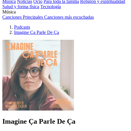
Música
Noticias
Ocio
Para toda la familia
Religión y espiritualidad
Salud y forma física
Tecnología
Música
Canciones Principales
Canciones más escuchadas
Podcasts
Imagine Ça Parle De Ça
Imagine Ça Parle De Ça