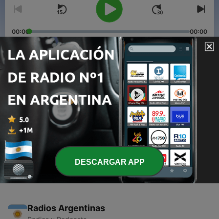
00:00
00:00
Episodios
-
2
7 técnicas que te ayudan a vender más
04 mar. 2020
-
1
Herramientas y Estrategias Para Tu Campaña de
Marketing Digital
27 feb. 2020
DESCARGAR APP
Radios Argentinas