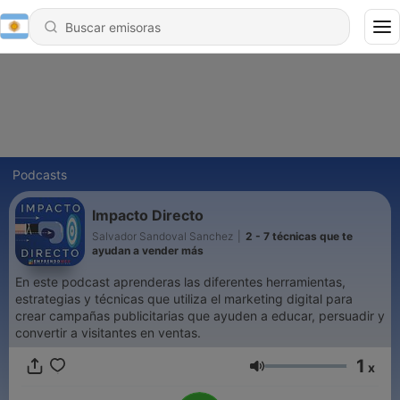
Podcasts
Impacto Directo
Salvador Sandoval Sanchez
|
2 - 7 técnicas que te
ayudan a vender más
En este podcast aprenderas las diferentes herramientas,
estrategias y técnicas que utiliza el marketing digital para
crear campañas publicitarias que ayuden a educar, persuadir y
convertir a visitantes en ventas.
1
x
Volumen