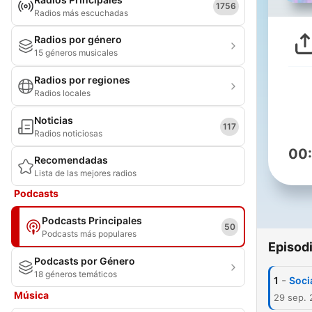
1756
Radios más escuchadas
Radios por género
15 géneros musicales
Radios por regiones
Radios locales
Noticias
117
Radios noticiosas
00
Recomendadas
Lista de las mejores radios
Podcasts
Podcasts Principales
50
Podcasts más populares
Episod
Podcasts por Género
18 géneros temáticos
-
1
Soci
Música
29 sep.