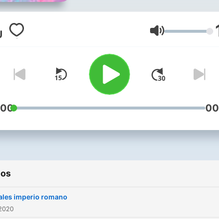
Volumen
:00
00
ios
ales imperio romano
 2020