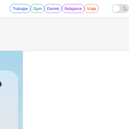
Trabajar
Gym
Dormir
Relajarse
Viaje
o
|
1 - Sociales imperio romano