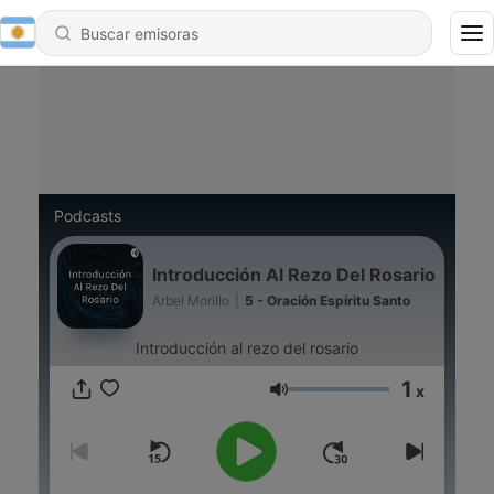
Podcasts
Introducción Al Rezo Del Rosario
Arbel Morillo
|
5 - Oración Espíritu Santo
Introducción al rezo del rosario
1
x
Volumen