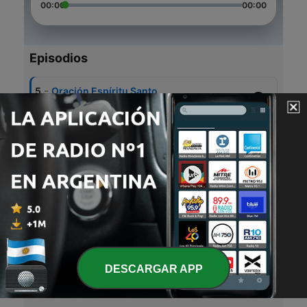
00:00
00:00
Episodios
-
5
Oración Espíritu Santo
23 mayo 2021
-
4
Intermedio
21 mayo 2021
-
3
Mensaje de navidad 3
12 dic. 2020
-
2
Mensaje de navidad
12 dic. 2020
-
1
Introducción Rosario Misterios Gloriosos
DESCARGAR APP
01 nov. 2020