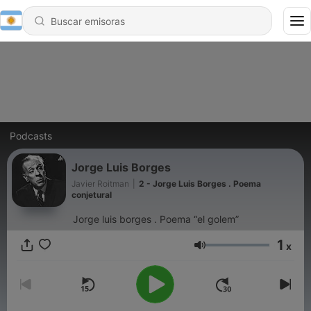
Podcasts
Jorge Luis Borges
Javier Roitman
|
2 - Jorge Luis Borges . Poema
conjetural
Jorge luis borges . Poema “el golem”
1
x
Volumen