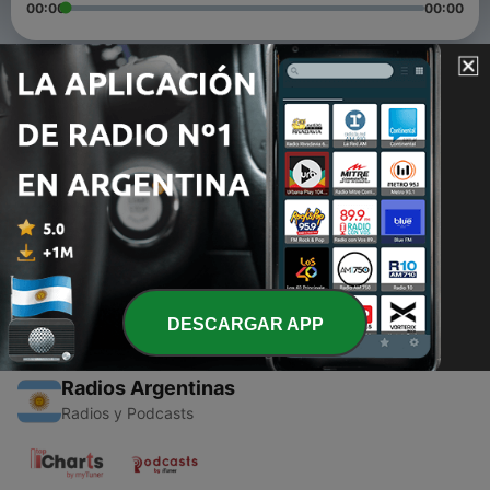
00:00
00:00
Episodios
-
2
Jorge Luis Borges . Poema conjetural
08 jun. 2021
-
1
El golem
08 jun. 2021
DESCARGAR APP
Radios Argentinas
Radios y Podcasts