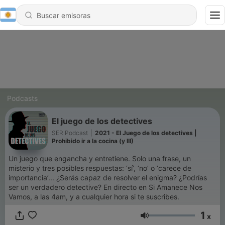
Podcasts
El juego de los detectives
SER Podcast
|
2021 - El Juego de los detectives |
Prohibido ir a la cocina (y III)
Un juego que engancha y entretiene. Solo una frase, un
misterio y tres posibles respuestas: ‘sí’, ‘no’ o ‘carece de
importancia’... ¿Serás capaz de resolver el enigma? ¿Podrías
ser un verdadero detective? En directo en Si Amanece Nos
Vamos, a las 4am, y a cualquier hora si te suscribes.
1
x
Volumen