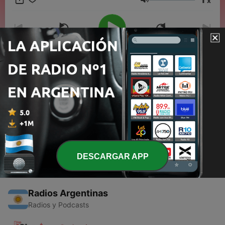
x
resiste a ocultar.
Volumen
00:00
00:00
Episodios
-
1
Kilómetros y Misterios,Ovnis
14 dic. 2025
DESCARGAR APP
Radios Argentinas
Radios y Podcasts