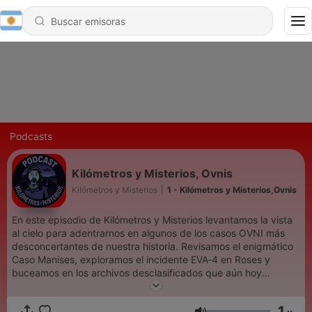
Podcasts
Kilómetros y Misterios, Ovnis
Kilómetros y Misterios
|
1 - Kilómetros y Misterios,Ovnis
En este episodio de Kilómetros y Misterios levantamos la vista
al cielo para adentrarnos en algunos de los casos OVNI más
desconcertantes de nuestra historia. Revisamos el enigmático
Caso Manises, exploramos el incidente EVA‑4 en Roses y
buceamos en los archivos desclasificados que aún hoy
plantean más preguntas que respuestas. Un viaje entre luces
imposibles, testimonios inquietantes y secretos que el cielo se
1