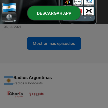
nuestros pibes sean enjuiciados"
12 jul. 2021
DESCARGAR APP
-
23
Narda Lepes y la lucha por el etiquetado frontal de
alimentos
06 jul. 2021
Mostrar más episodios
Radios Argentinas
Radios y Podcasts