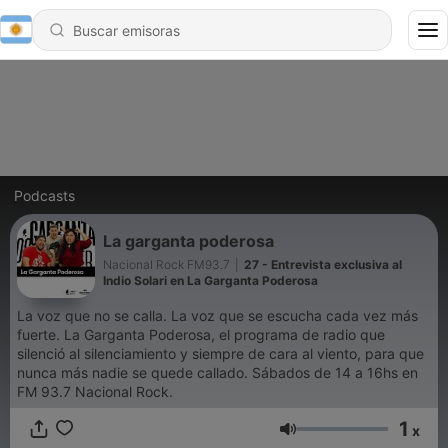
Podcasts
La garganta poderosa
Nacional Rock FM93.7
|
27 - Entrevista exclusiva al
Indio Solari en La Garganta Poderosa
La voz que no se calla. La voz que se escucha cada vez más
fuerte. La Garganta Poderosa, el programa de radio que
silenció al silenciamiento y siempre de cara al viento, para que
nunca más nadie se quede callado. Sábados de 14 a 16hs en
FM 93.7 Nacional Rock.
1
x
Volumen