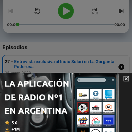
00:00
00:00
Episodios
-
27
Entrevista exclusiva al Indio Solari en La Garganta
Poderosa
08 mayo 2023
-
26
La testigo que se presentó a declarar trabajaba en
Gendarmería Nacional
07 mayo 2022
-
25
Natalia Oreiro: "Nunca se callen, luchen por sus
derechos"
18 nov. 2021
-
24
"Falta compromiso para que quienes matan a