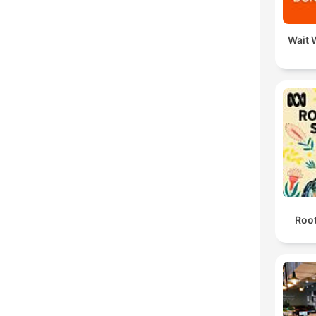
Wait W
Roo