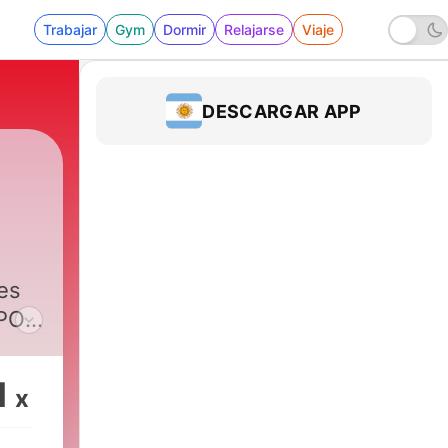
Trabajar
Gym
Dormir
Relajarse
Viaje
DESCARGAR APP
es
 POP
1
x