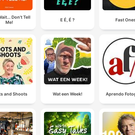
ait... Don't Tell
E É, É ?
Fast One
Me!
ts and Shoots
Wat een Week!
Aprendo Fotog