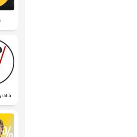
s
rafía