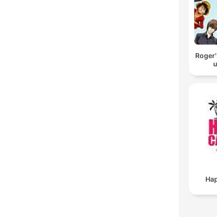
Roger'
Ha