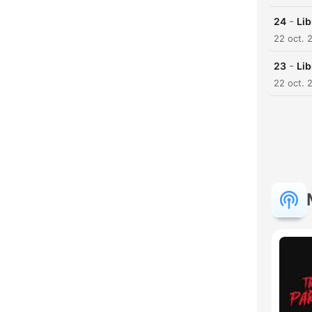
-
24
Lib
22 oct. 
-
23
Lib
22 oct. 