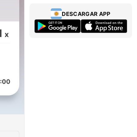
DESCARGAR APP
1
x
:00