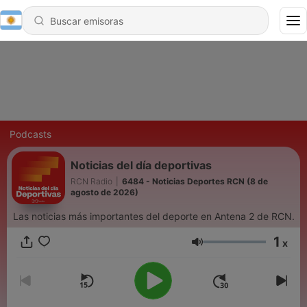
Podcasts
Noticias del día deportivas
RCN Radio
|
6484 - Noticias Deportes RCN (8 de
agosto de 2026)
Las noticias más importantes del deporte en Antena 2 de RCN.
1
x
Volumen