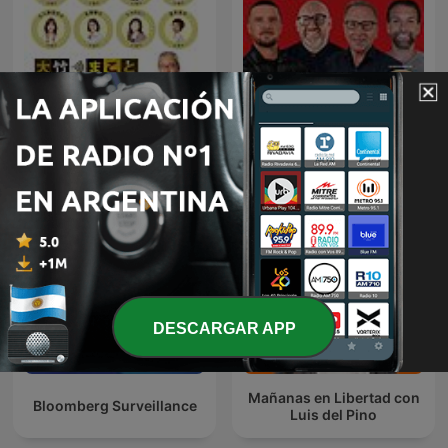
オープニング - 大竹まことゴ
The Go Radio Football
ールデンラジオ！
Show Podcast
DESCARGAR APP
Mañanas en Libertad con
Bloomberg Surveillance
Luis del Pino