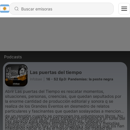
Podcasts
Las puertas del tiempo
Infobae
|
16 - S2 Ep3: Pandemias: la peste negra
Abrir Las puertas del Tiempo es rescatar momentos,
situaciones, personas, creencias, que quedan sepultados por
la enorme cantidad de producción editorial y sonora q se
realiza de los Grandes Eventos en desmedro de relatos
particulares y fascinantes que quedan soslayadas a menciones
de un renglón cuando se componen los voluminosos libros. No
Al abrir cada puerta de cada capítulo entraremos a un tunel del
hay espacio para ellos. Historias Minimas, calificativo
pasado con narraciones entrelazadas con audios y melodías
peyorativo cuando hay vida de mujeres y hombres que los han
intentando hacer lo q es el mayor desafío del trabajo del