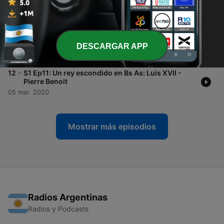
-
14
S2 Ep1: Rosas y sus mujeres
20 mar. 2020
-
13
S1 Ep12: Resurreccionistas: ladrones de
cadaveres
DESCARGAR APP
11 mar. 2020
-
12
S1 Ep11: Un rey escondido en Bs As: Luis XVII -
Pierre Benoit
05 mar. 2020
Mostrar más episodios
Radios Argentinas
Radios y Podcasts