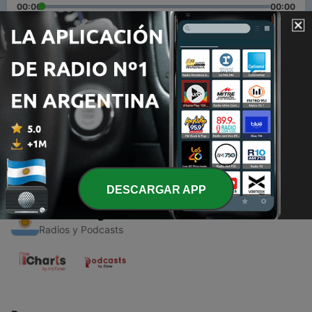
00:00
00:00
Episodios
-
1
Las relaciones interpersonales en el ámbito familiar
en un marco de libertad, respeto y tolerancia.
15 dic. 2020
DESCARGAR APP
Radios Argentinas
Radios y Podcasts