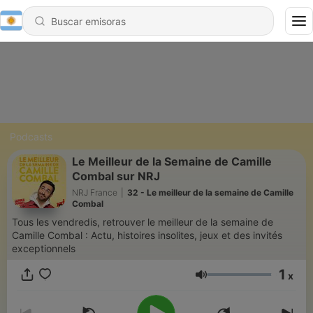
Podcasts
Le Meilleur de la Semaine de Camille
Combal sur NRJ
NRJ France
|
32 - Le meilleur de la semaine de Camille
Combal
Tous les vendredis, retrouver le meilleur de la semaine de
Camille Combal : Actu, histoires insolites, jeux et des invités
exceptionnels
1
x
Volumen