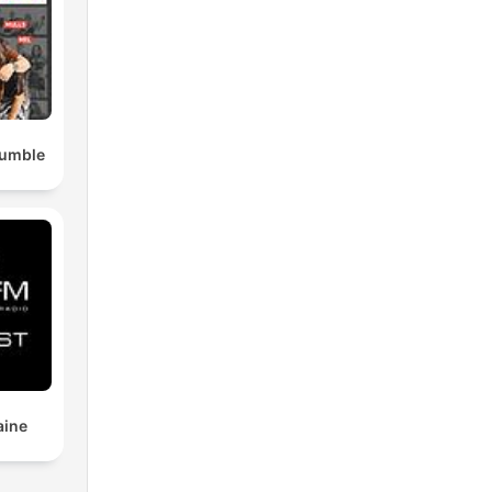
Rumble
aine