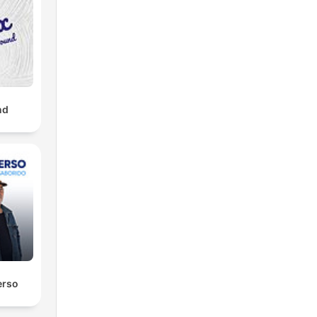
nd
erso