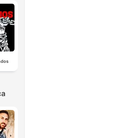
ndos
ca