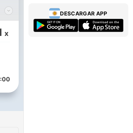
DESCARGAR APP
ta
1
x
s,
Dan,
 y
:00
 O
n
adio