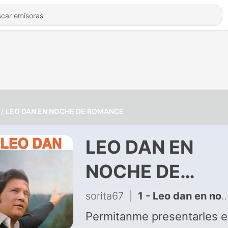
LEO DAN EN NOCHE DE ROMANCE
LEO DAN EN
NOCHE DE
ROMANCE
sorita67
|
1 - Leo dan en noche de romance
Permitanme presentarles e