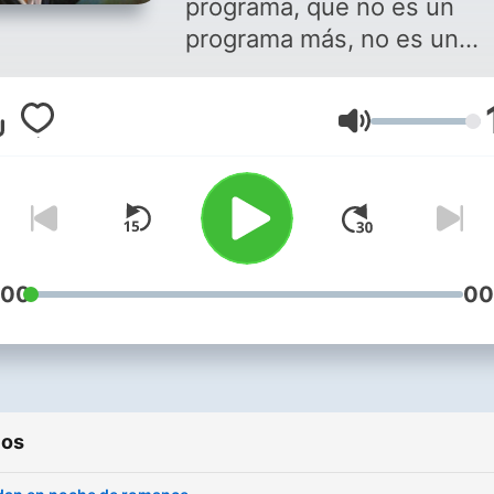
programa, que no es un
programa más, no es un
programa cualquiera. En es
noche de Romance quiero
Volumen
regalarles una parte de un gran
artista de todos los tiempo
un clásico en vida. Es Leo 
los invito a disfrutar de sus
bellas canciones Puedes
disfrutar de este programa
:00
00
de música romántica en
Soritaradio1.blogspot.com
descarga nuestra aplicació
Soritaradio Somos SoritaR
ios
La radio que es para tì The
radio That is for you