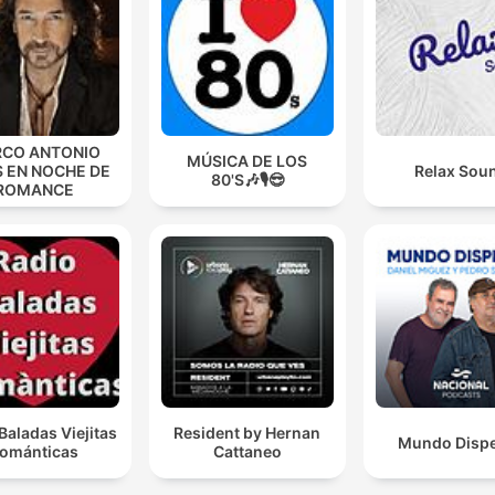
CO ANTONIO
MÚSICA DE LOS
S EN NOCHE DE
Relax Sou
80'S🎶🎙️😎
ROMANCE
Baladas Viejitas
Resident by Hernan
Mundo Disp
ománticas
Cattaneo