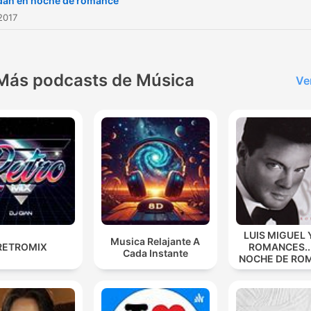
dan en noche de romance
2017
Más podcasts de Música
Ve
LUIS MIGUEL 
Musica Relajante A
RETROMIX
ROMANCES...
Cada Instante
NOCHE DE RO