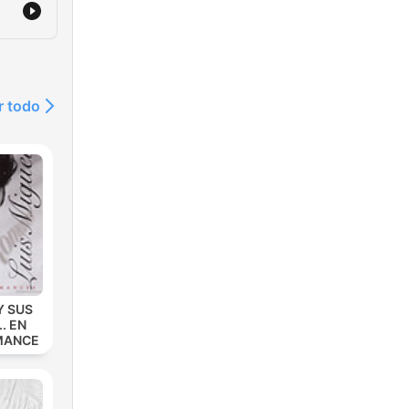
r todo
Y SUS
. EN
MANCE