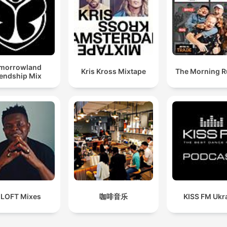
morrowland
Kris Kross Mixtape
The Morning 
iendship Mix
 LOFT Mixes
咖啡音乐
KISS FM Ukr