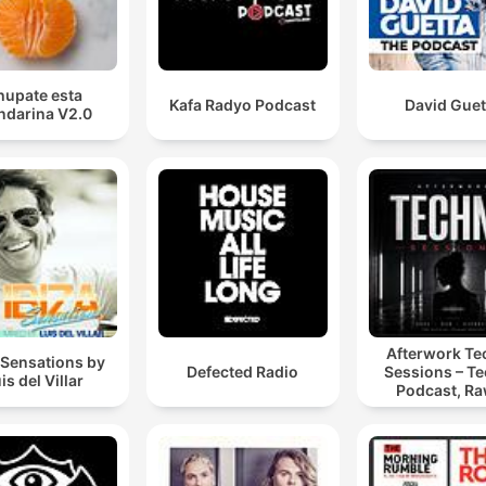
hupate esta
Kafa Radyo Podcast
David Guet
darina V2.0
Afterwork T
 Sensations by
Defected Radio
Sessions – T
is del Villar
Podcast, Ra
Hypnotic Te
Mixes