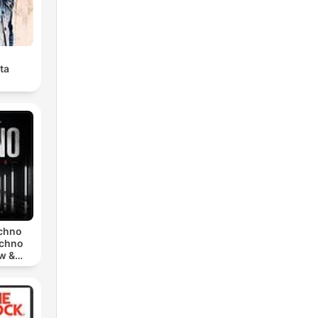
ta
echno
echno
w &
chno