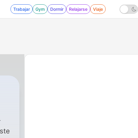
Trabajar
Gym
Dormir
Relajarse
Viaje
ste