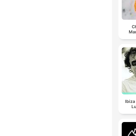
C
Man
Ibiza
Lu