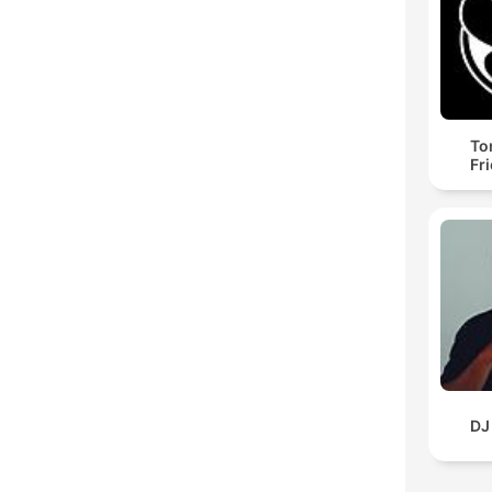
To
Fr
DJ