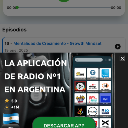
00:00
00:00
Episodios
-
16
Mentalidad de Crecimiento - Growth Mindset
19 ene. 2025
-
15
Del Exilio al Exito - Venezuela Libre (Subtitles)
20 nov. 2024
-
14
BEYOND THE GAME
20 nov. 2024
-
13
The Inspiring Origins (subtitles)
19 ago. 2024
-
12
ADAPTATE Y SUPERA
31 mayo 2024
DESCARGAR APP