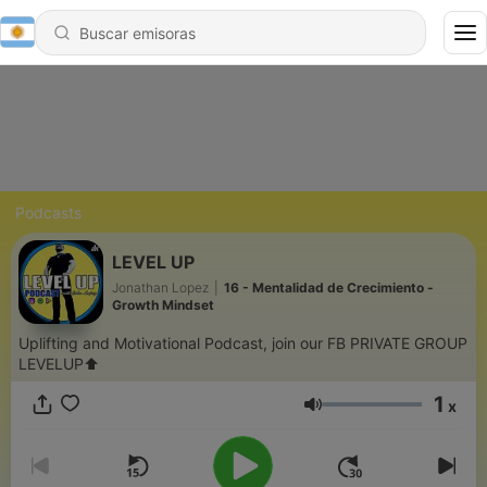
Podcasts
LEVEL UP
Jonathan Lopez
|
16 - Mentalidad de Crecimiento -
Growth Mindset
Uplifting and Motivational Podcast, join our FB PRIVATE GROUP
LEVELUP⬆️
1
x
Volumen