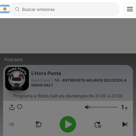
Podcasts
L'Hora Punta
Hora Punta
|
14 - ENTREVISTA MOJINOS ESCOCIOS A
RÀDIO SALT
Programa a Ràdio Salt els diumenges de 21:00 a 22:00
1
x
Volumen