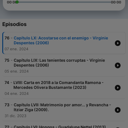
00:00
00:00
Episodios
-
76
Capítulo LX: Acostarse con el enemigo - Virginie
Despentes (2006)
07 ene. 2024
-
75
Capítulo LIX: Las tenientes corruptas - Virginie
Despentes (2006)
05 ene. 2024
-
74
LVIII: Carta en 2018 a la Comandanta Ramona -
Mercedes Olivera Bustamante (2023)
04 ene. 2024
-
73
Capítulo LVII: Matrimonio por amor... y Revancha -
Itziar Ziga (2009).
31 dic. 2023
-
72
Capítulo LVI: Hongos - Guadalupe Nettel (2013)