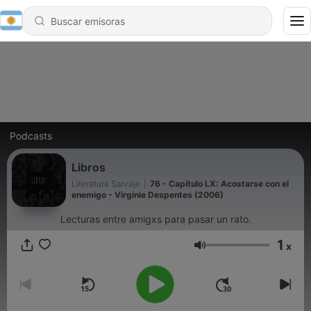
Podcasts
Libros
Literatura Salvaje
|
76 - Capítulo LX: Acostarse con el
enemigo - Virginie Despentes (2006)
Lecturas entre amigxs para pasar un rato.
1
x
Volumen