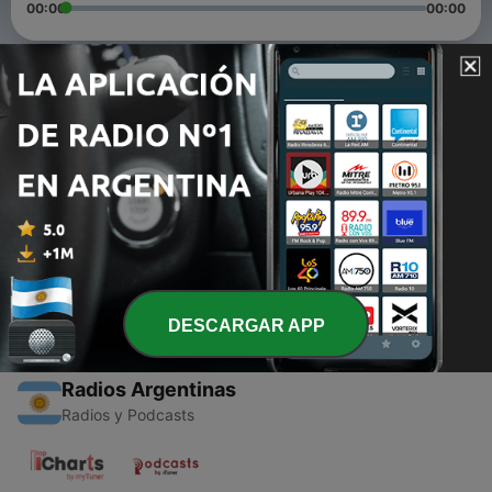
00:00
00:00
Episodios
-
2
PROCESO ELECTORAL PRESIDENCIALES 2021
20 feb. 2021
-
1
El liderazgo
28 ene. 2021
DESCARGAR APP
Radios Argentinas
Radios y Podcasts