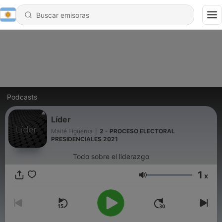
Podcasts
Líder
Maité Figueroa
|
2 - PROCESO ELECTORAL
PRESIDENCIALES 2021
Todo sobre el liderazgo
1
x
Volumen