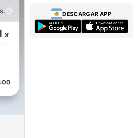
es
DESCARGAR APP
n
1
x
ra
M
tos
s en
:00
ermoso
eve
dos
l