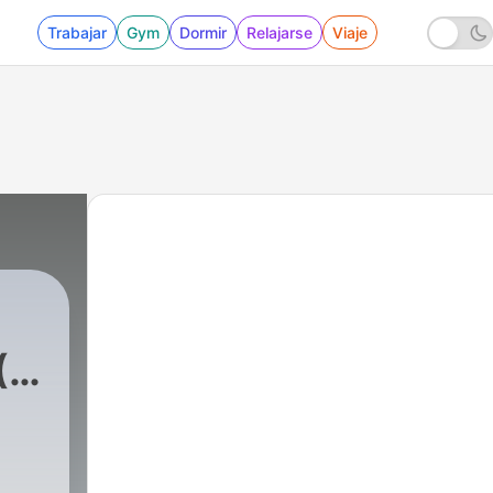
Trabajar
Gym
Dormir
Relajarse
Viaje
(3