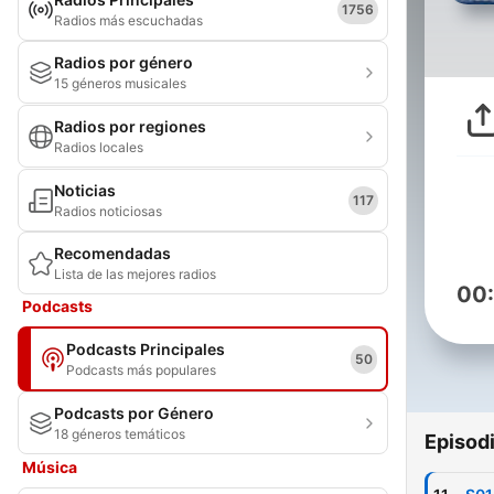
1756
Radios más escuchadas
Radios por género
15 géneros musicales
Radios por regiones
Radios locales
Noticias
117
Radios noticiosas
Recomendadas
Lista de las mejores radios
00
Podcasts
Podcasts Principales
50
Podcasts más populares
Podcasts por Género
18 géneros temáticos
Episod
Música