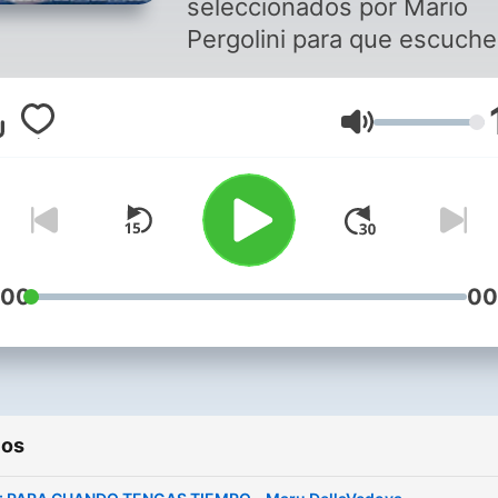
seleccionados por Mario
Pergolini para que escuch
dónde y cuándo quieras, e
cualquier dispositivo. Tres
Volumen
temporadas de Cuentos pa
que disfrutes. PODCAST
OFICIAL DE VORTERIX.CO
con una selección de cuen
para que escuches donde
quieras. Todas las mañana
:00
00
#MaldicionVaASerUnDiaH
Mario Pergolini narra un br
cuento. También podés
disfrutar nuestros conteni
ios
en 💻 VORTERIX.COM, en e
canal 502 de 🖥 Flow