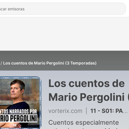
Los cuentos de Mario Pergolini (3 Temporadas)
Los cuentos de
Mario Pergolini 
Temporadas)
vorterix.com
|
11 - S01: PARA CUANDO TENGAS TIEMPO - Maru DellaVedova
Cuentos especialmente