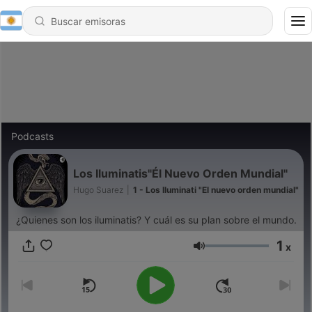
Podcasts
Los Iluminatis"Él Nuevo Orden Mundial"
Hugo Suarez
|
1 - Los Iluminati "El nuevo orden mundial"
¿Quienes son los iluminatis? Y cuál es su plan sobre el mundo.
1
x
Volumen