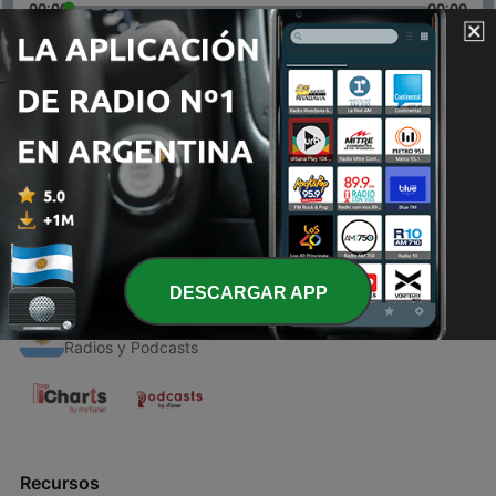
00:00
00:00
Episodios
-
1
Los Iluminati "El nuevo orden mundial"
08 oct. 2020
DESCARGAR APP
Radios Argentinas
Radios y Podcasts
Recursos