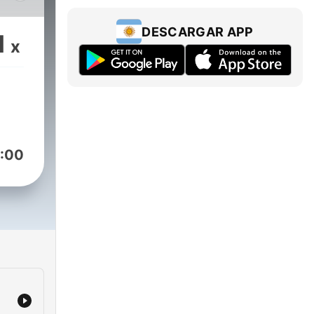
 a
DESCARGAR APP
1
x
:00