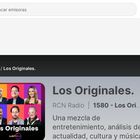
Los Originales.
Los Originales.
RCN Radio
|
1580 - Los Originales: 1. La libertad de Oscar Pistorius, el exatleta paralímpico que mató a su novia. 2.Mujer gana la lotería en Italia, pero había tirado el billete a la basura.
Una mezcla de
entretenimiento, análisis d
actualidad, cultura y músic