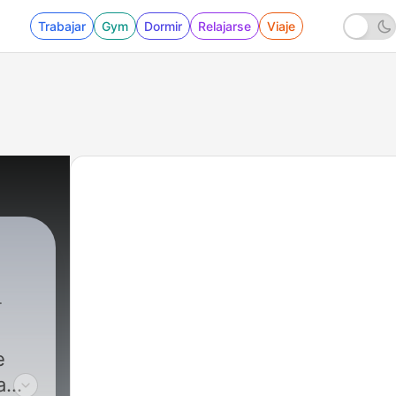
Trabajar
Gym
Dormir
Relajarse
Viaje
e
a