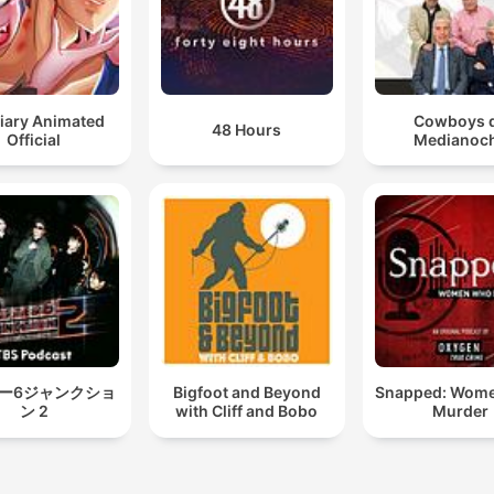
iary Animated
Cowboys 
48 Hours
Official
Medianoc
ー6ジャンクショ
Bigfoot and Beyond
Snapped: Wom
ン 2
with Cliff and Bobo
Murder