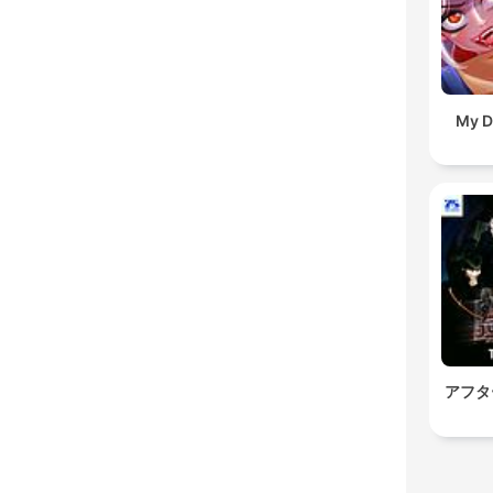
My D
アフタ