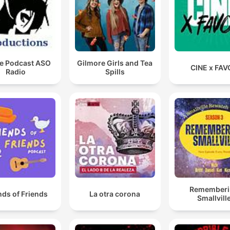
e Podcast ASO
Gilmore Girls and Tea
CINE x FAV
Radio
Spills
Rememberi
nds of Friends
La otra corona
Smallvill