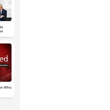
de
he
en Who