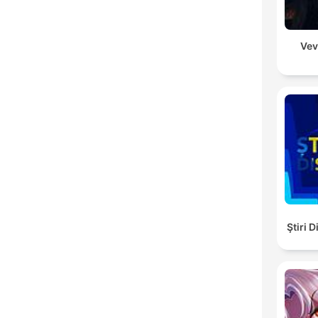
Vev
Ştiri 