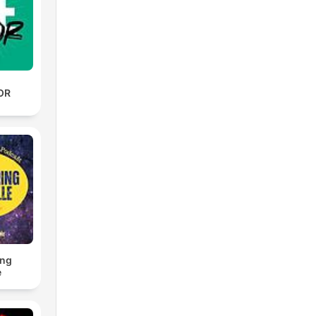
OR
ng
e