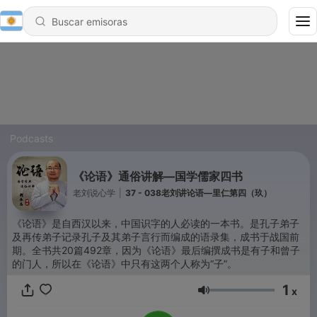
Podcasts
《论语》通俗讲解—国学儒家四书
老刘说心学
|
37 - 038老刘讲论语—里仁第四（玖）
《论语》是自西汉以来，中国识字的人必读的一本书。是孔子弟子
及再传弟子记录孔子及其弟子言行而编成的语录集，成书于战国前
期。全书共20篇492章，因为《论语》最后编撰成书是有子和曾子
的门人，所以在《论语》中只有这两个人称为“子”。
1
x
Volumen