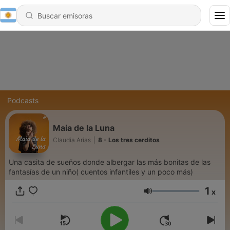
Podcasts
Maia de la Luna
Claudia Arias
|
8 - Los tres cerditos
Una casita de sueños donde albergar las más bonitas de las
fantasías de un niño( cuentos infantiles y un poco más)
1
x
Volumen