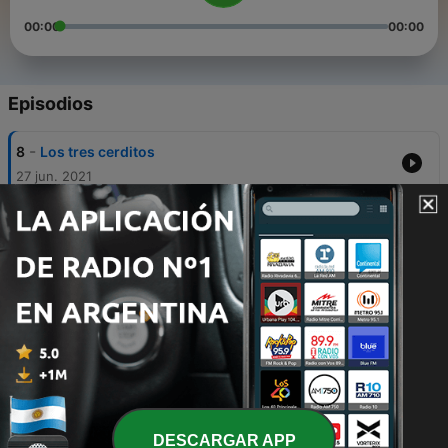
00:00
00:00
Episodios
-
8
Los tres cerditos
27 jun. 2021
-
7
Cenicienta
26 jun. 2021
-
6
La gallinita Roja
14 abr. 2021
-
5
El Mago de Oz
07 abr. 2021
-
4
Caperucita Roja
06 abr. 2021
DESCARGAR APP