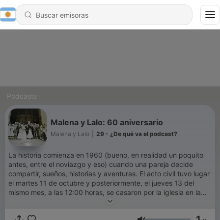
Podcasts
Malena y Lalo: 60 aniversario
Malena y Lalo
|
29 - ¿De qué va el podcast?
La historia comienza en 1960 (bueno, en realidad un poquito
antes, entre el noviazgo y eso) cuando una pareja decide
compartir, sueños, historias y aventuras. El acto civil tuvo lugar
el martes 11 de octubre y posteriormente, el jueves 13 del
mismo mes, a las 12:00 horas, se casaron por la iglesia en la
Parroquia de San Juan Bautista, en Coyoacán, CDMX. Así inició
su historia. Hoy la Señora Malena y Don Lalo cumplen 60 años
1