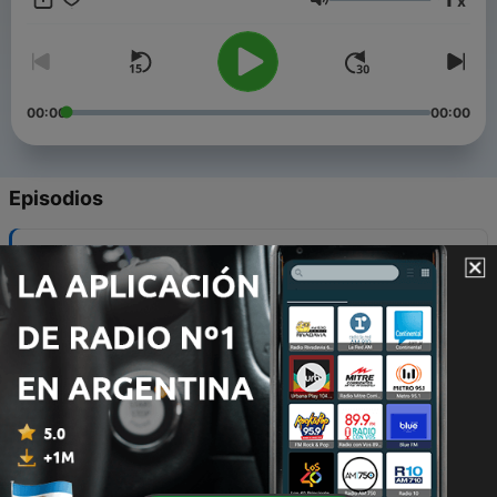
x
de matrimonio en una época de celebraciones atípicas y
Volumen
virtuales. Aquí están las anécdotas, felicitaciones y mensajes
para la pareja, les invitamos a escucharlas.
00:00
00:00
Episodios
-
29
¿De qué va el podcast?
13 oct. 2020
-
28
Lilia
13 oct. 2020
-
27
Reina
13 oct. 2020
-
26
Estefanía
13 oct. 2020