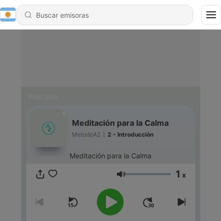
Podcasts
Meditación para la Calma
MetodoA2
|
2 - Introducción
Meditación para la Calma
1
x
Volumen