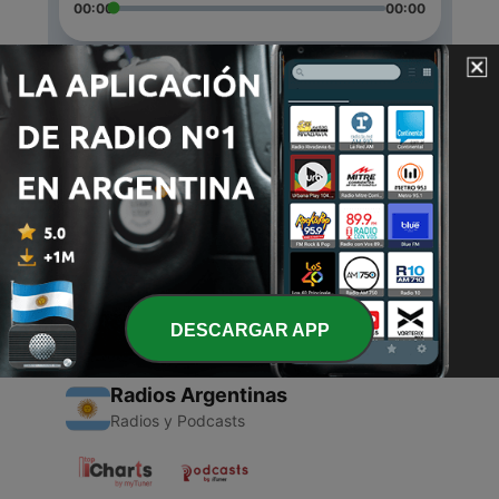
00:00
00:00
Episodios
-
2
Introducción
18 jul. 2020
-
1
Meditación para la Calma
03 jul. 2020
DESCARGAR APP
Radios Argentinas
Radios y Podcasts