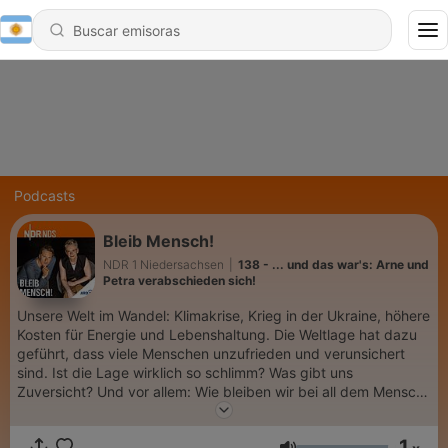
Podcasts
Bleib Mensch!
NDR 1 Niedersachsen
|
138 - ... und das war's: Arne und
Petra verabschieden sich!
Unsere Welt im Wandel: Klimakrise, Krieg in der Ukraine, höhere
Kosten für Energie und Lebenshaltung. Die Weltlage hat dazu
geführt, dass viele Menschen unzufrieden und verunsichert
sind. Ist die Lage wirklich so schlimm? Was gibt uns
Zuversicht? Und vor allem: Wie bleiben wir bei all dem Mensch?
Wie können wir eine weitere Spaltung in der Gesellschaft
verhindern? NDR Journalist Arne-Torben Voigts und Petra Bahr
1