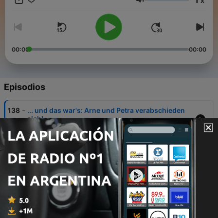
x
– Theologin, Regionalbischöfin und Mitglied im Deutschen
Volumen
Ethikrat - wollen in polarisierenden Zeiten den Überblick
behalten, statt den Kopf in den Sand zu stecken.
00:00
00:00
Episodios
-
138
... und das war's: Arne und Petra verabschieden
sich!
14 mayo 2025
-
137
Mehr Miteinander und Debatten: Ziel des
Kirchentags (Folge 45)
30 abr. 2025
-
136
Mensch sein - Mensch bleiben
16 abr. 2025
-
135
Zeitenwende – schon wieder