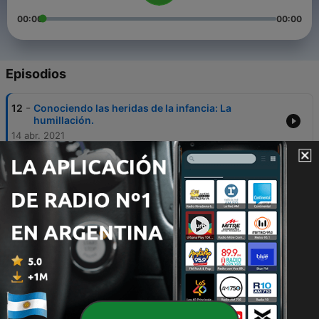
00:00
00:00
Episodios
-
12
Conociendo las heridas de la infancia: La
humillación.
14 abr. 2021
-
11
Conociendo las heridas de la infancia. El
abandono.
09 abr. 2021
-
10
Conociendo las heridas de la infancia: El rechazo.
05 abr. 2021
-
9
Creencias limitantes.
31 mar. 2021
-
8
Mentalidad de riqueza.