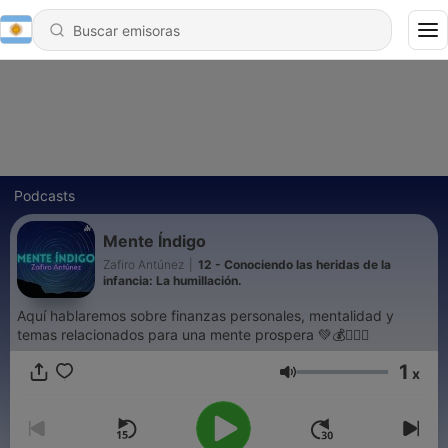
Podcasts
Mente Índigo
Zafiro Antúnez
|
12 - Conociendo las heridas de la
infancia: La humillación.
Aquí hablaremos sobre finanzas personales, mentalidad y
temas relacionados para una mente prospera 💚💰🧘🏻‍♀️
1
x
Volumen