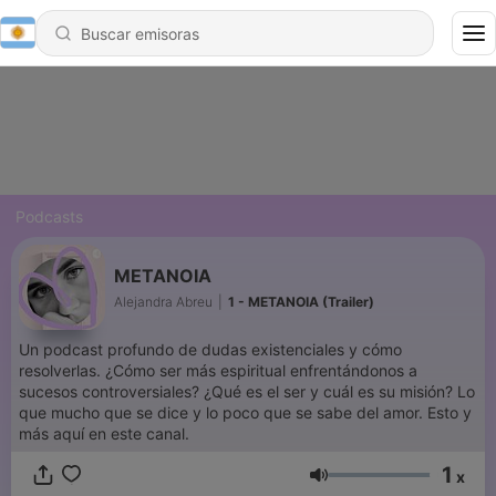
Podcasts
METANOIA
Alejandra Abreu
|
1 - METANOIA (Trailer)
Un podcast profundo de dudas existenciales y cómo
resolverlas. ¿Cómo ser más espiritual enfrentándonos a
sucesos controversiales? ¿Qué es el ser y cuál es su misión? Lo
que mucho que se dice y lo poco que se sabe del amor. Esto y
más aquí en este canal.
1
x
Volumen