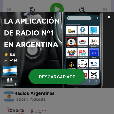
00:00
00:00
Episodios
-
1
METANOIA (Trailer)
18 jun. 2020
DESCARGAR APP
Radios Argentinas
Radios y Podcasts