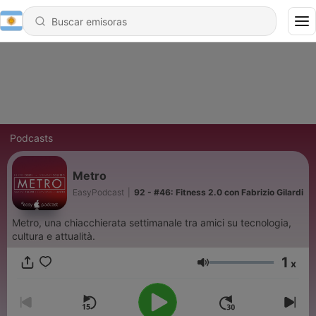
Podcasts
Metro
EasyPodcast
|
92 - #46: Fitness 2.0 con Fabrizio Gilardi
Metro, una chiacchierata settimanale tra amici su tecnologia,
cultura e attualità.
1
x
Volumen