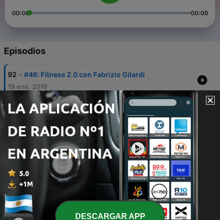
00:00
00:00
Episodios
-
92
#46: Fitness 2.0 con Fabrizio Gilardi
19 ene. 2016
-
91
#45: 8 mesi di Apple Watch
10 dic. 2015
-
90
#44: Interazioni Digitali con Jacopo Ranzani
22 oct. 2015
-
89
#43: Gli eBook sono morti, lunga vita agli eBook!
08 oct. 2015
-
88
#42: Content Blockers con Alessio Maffeis
24 sep. 2015
DESCARGAR APP