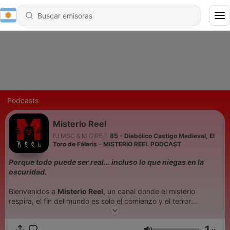
Podcasts
Misterio Reel
FJ MSC & M CIRE
|
85 - Diabólico Castigo Medieval, El
Toro de Fálaris - MISTERIO REEL PODCAST
Porque todo puede ser real... incluso lo que niegas en la
oscuridad.
Bienvenidos a
Misterio Reel
, un canal donde el misterio
respira, el fin del mundo es solo el comienzo y el terror
psicológico habita bajo tu piel.
1