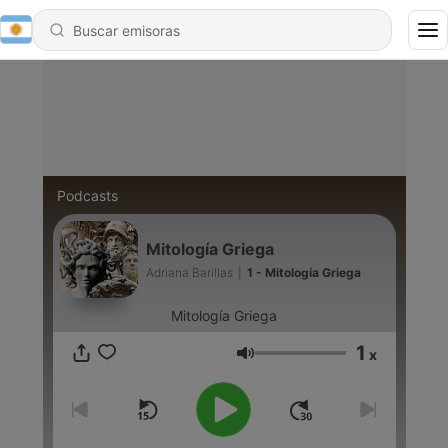
Podcasts
Mitología Griega
Adriana Barillas
|
1 - Mitología Griega
Mitología Griega
1
x
Volumen