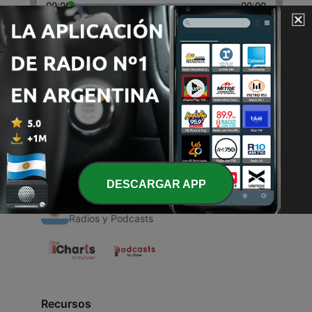
00:00
00:00
Episodios
-
1
Mitología Griega
26 jun. 2021
DESCARGAR APP
Radios Argentinas
Radios y Podcasts
Recursos