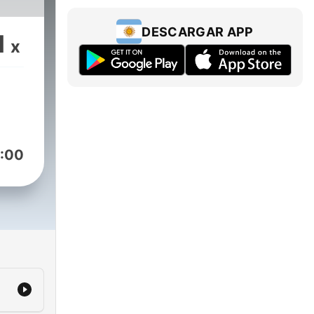
DESCARGAR APP
1
x
:00