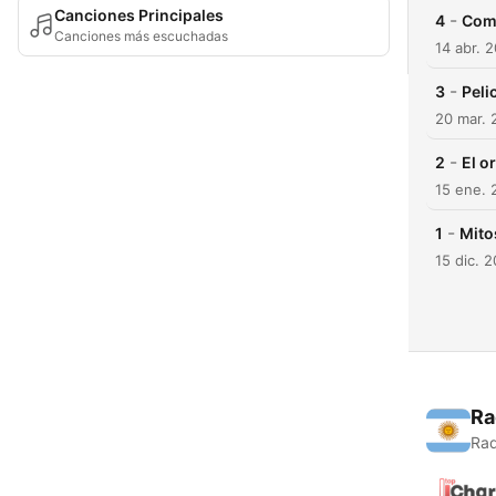
Canciones Principales
-
4
Com
Canciones más escuchadas
14 abr. 
-
3
Peli
20 mar. 
-
2
El o
15 ene. 
-
1
Mito
15 dic. 
Ra
Rad