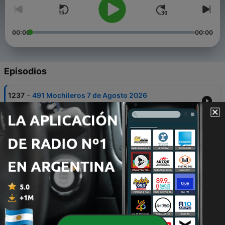
00:00
00:00
Episodios
-
1237
491 Mochileros 7 de Agosto 2026
08 ago. 2026
-
1236
490 31 de Julio de 2026
31 jul. 2026
-
1235
489 24 de Julio de 2026
24 jul. 2026
-
1234
488 Mochileros 17 de Julio 2026
17 jul. 2026
-
1233
487 Mochileros 10 de Julio de 2026