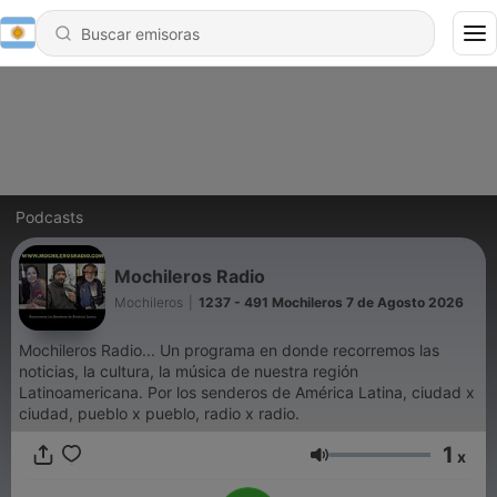
Podcasts
Mochileros Radio
Mochileros
|
1237 - 491 Mochileros 7 de Agosto 2026
Mochileros Radio... Un programa en donde recorremos las
noticias, la cultura, la música de nuestra región
Latinoamericana. Por los senderos de América Latina, ciudad x
ciudad, pueblo x pueblo, radio x radio.
1
x
Volumen