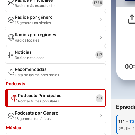
1758
Radios más escuchadas
Radios por género
15 géneros musicales
Radios por regiones
Radios locales
Noticias
117
Radios noticiosas
00
Recomendadas
Lista de las mejores radios
Podcasts
Podcasts Principales
50
Podcasts más populares
Episod
Podcasts por Género
18 géneros temáticos
-
111
T3
Música
28 dic. 