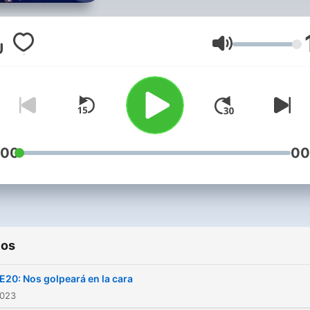
variantes, sino también a s
mística y su bagaje cultural
con entrevistas exclusivas,
Volumen
material selecto y una mir
aguda y refrescante sobre 
escena nacional e
internacional.
:00
00
ios
E20: Nos golpeará en la cara
2023