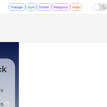
Trabajar
Gym
Dormir
Relajarse
Viaje
ck
es
us