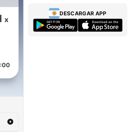
u
,
DESCARGAR APP
1
x
ada
la
:00