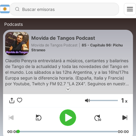
Podcasts
Movida de Tangos Podcast
Movida de Tangos Podcast
|
85 - Capitulo 96: Pichu
Straneo
Claudio Pereyra entrevistará a músicos, cantantes y bailarines
de Tango de la actualidad y toda las novedades del Tango en
el mundo. Los sábados a las 12hs Argentina, y a las 16hs/17hs
Europa segun la diferencia horaria. (España, Italia y Francia)
por Youtube, Twitch y FM 92.7 "LA 2X4". Seguinos en nuestras
redes: Facebook: Movida de tangos, Instagram:
pereyradetangos, Youtube: Movida de Tangos TV, Twitch:
1
x
movidadetangos, MixCloud:
Volumen
https://www.mixcloud.com/La2x4/playlists/movida-de-
tangos/. Con la dirección y edición: manucho.aliotta
(Instagram)
00:00
00:00