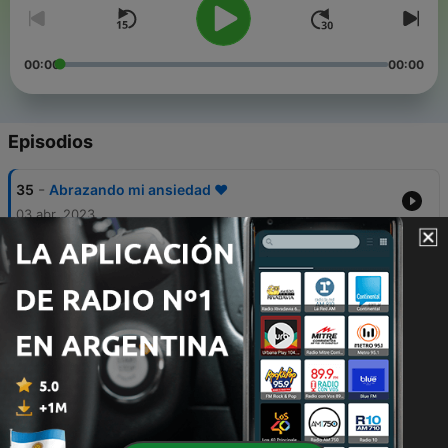
00:00
00:00
Episodios
-
35
Abrazando mi ansiedad ♥️
03 abr. 2023
-
34
Meditación Por y Para el PERDÓN
26 feb. 2021
-
33
Conectando con mi corazón
16 ene. 2021
-
32
Día 21 de Gratitud: En sincronía con la Fuente
Creadora Universal
28 dic. 2020