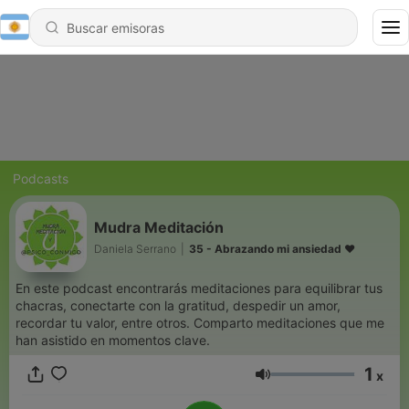
Podcasts
Mudra Meditación
Daniela Serrano
|
35 - Abrazando mi ansiedad ♥️
En este podcast encontrarás meditaciones para equilibrar tus
chacras, conectarte con la gratitud, despedir un amor,
recordar tu valor, entre otros. Comparto meditaciones que me
han asistido en momentos clave.
1
x
Volumen