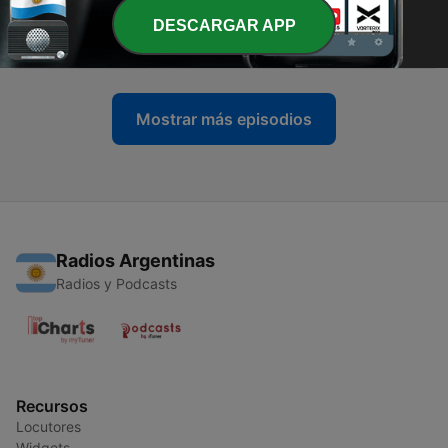
-
31
Día 20 de Gratitud: Conectando con mi Energía,
DESCARGAR APP
fuente de vida y creación
27 dic. 2020
Mostrar más episodios
Radios Argentinas
Radios y Podcasts
Recursos
Locutores
Widgets