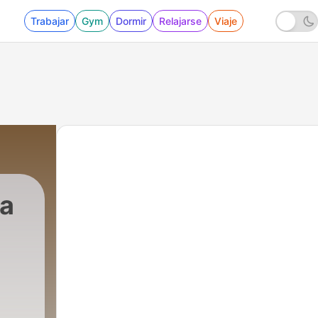
Trabajar
Gym
Dormir
Relajarse
Viaje
ra