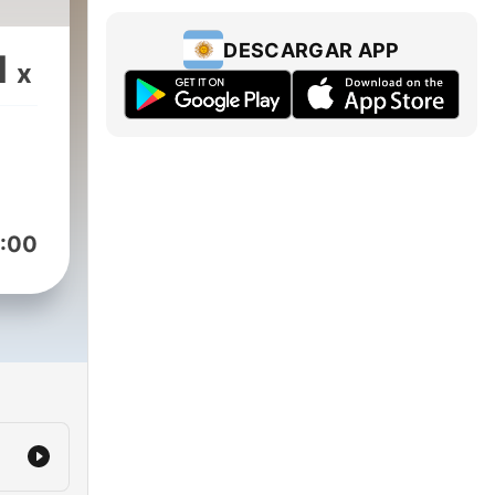
DESCARGAR APP
1
x
:00