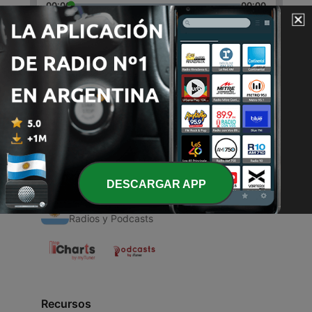
00:00
00:00
Episodios
-
1
✨IZONE✨
22 mar. 2021
DESCARGAR APP
Radios Argentinas
Radios y Podcasts
Recursos