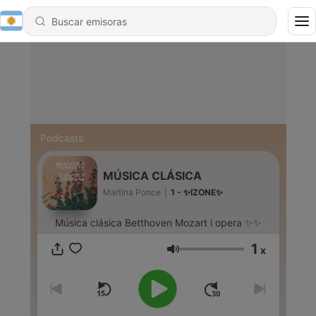
Podcasts
MÚSICA CLÁSICA
Martina Ponce
|
1 - ✨IZONE✨
Música clásica Betthoven Mozart i opera ✨✨
1
x
Volumen